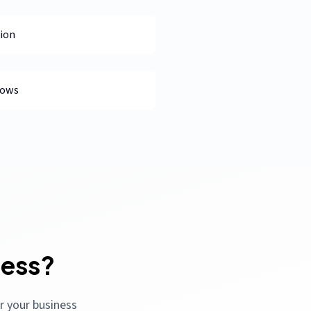
ion
lows
ness?
or your business