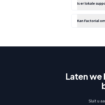
Is er lokale sup
Kan Factorial o
Laten we 
Sluit u a