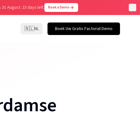
 31 August.
23 days left.
Book a Demo
🇳🇱
NL
Boek Uw Gratis Factorial Demo
erdamse