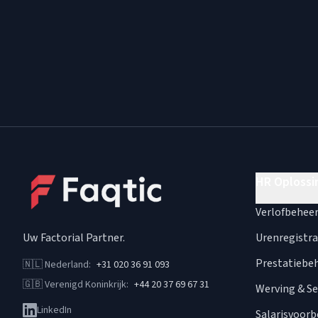
HR Oplossi
Verlofbehee
Uw Factorial Partner
.
Urenregistra
Prestatiebe
🇳🇱
Nederland
:
+31 020 36 91 093
🇬🇧
Verenigd Koninkrijk
:
+44 20 37 69 67 31
Werving & Se
LinkedIn
Salarisvoorb