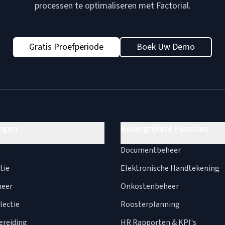
processen te optimaliseren met Factorial.
Gratis Proefperiode
Boek Uw Demo
ngen
Belangrijkste Functies
r
Documentbeheer
tie
Elektronische Handtekening
heer
Onkostenbeheer
lectie
Roosterplanning
ereiding
HR Rapporten & KPI's