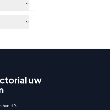
ctorial uw
n
om hun HR-