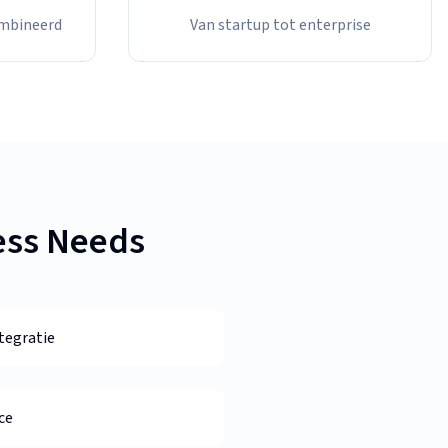
mbineerd
Van startup tot enterprise
ess Needs
tegratie
ce