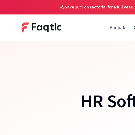
Save 20% on Factorial for a full year
B
Aanpak
D
HR Sof