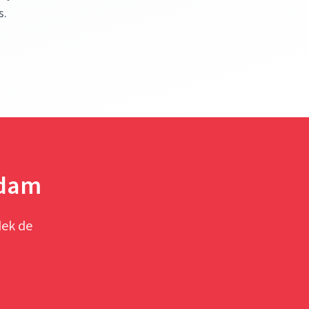
s.
rdam
dek de