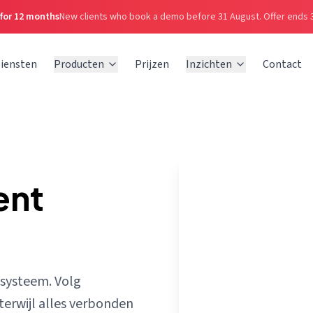
 for 12 months
New clients who book a demo before 31 August.
Offer ends 
iensten
Producten
Prijzen
Inzichten
Contact
ent
osysteem. Volg
terwijl alles verbonden