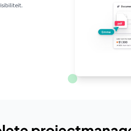
ibiliteit.
lete projectmanag