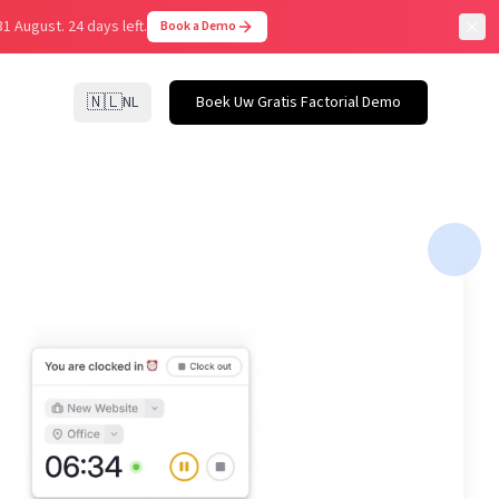
31 August.
24 days left.
Book a Demo
🇳🇱
NL
Boek Uw Gratis Factorial Demo