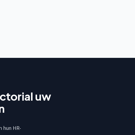
ctorial uw
n
om hun HR-