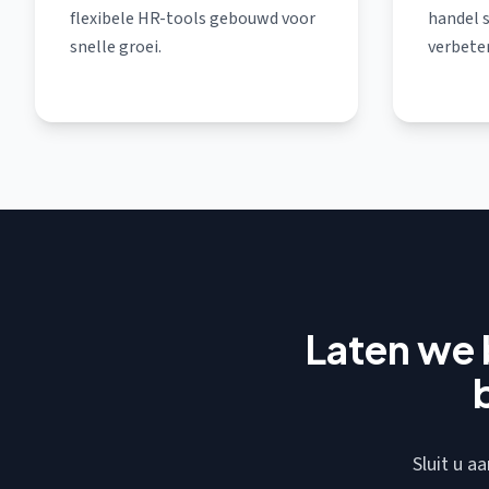
flexibele HR-tools gebouwd voor
handel s
snelle groei.
verbeter
Laten we 
Sluit u a