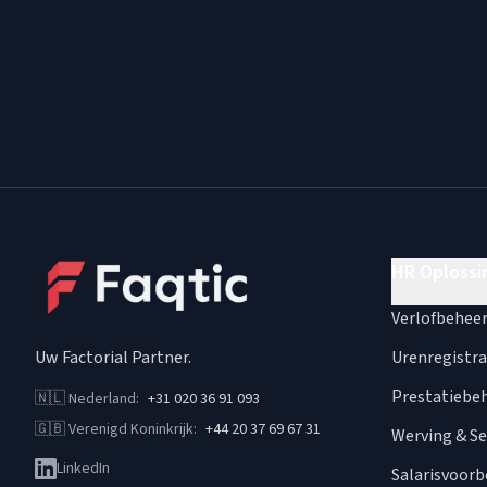
HR Oplossi
Verlofbehee
Uw Factorial Partner
.
Urenregistra
Prestatiebe
🇳🇱
Nederland
:
+31 020 36 91 093
🇬🇧
Verenigd Koninkrijk
:
+44 20 37 69 67 31
Werving & Se
LinkedIn
Salarisvoorb