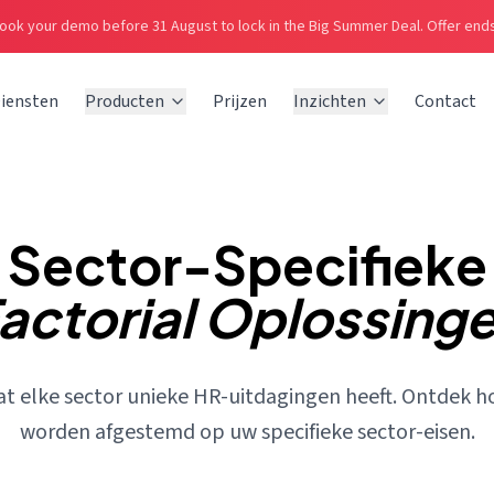
ook your demo before 31 August to lock in the Big Summer Deal.
Offer ends
iensten
Producten
Prijzen
Inzichten
Contact
Sector-Specifieke
actorial Oplossing
at elke sector unieke HR-uitdagingen heeft. Ontdek h
worden afgestemd op uw specifieke sector-eisen.