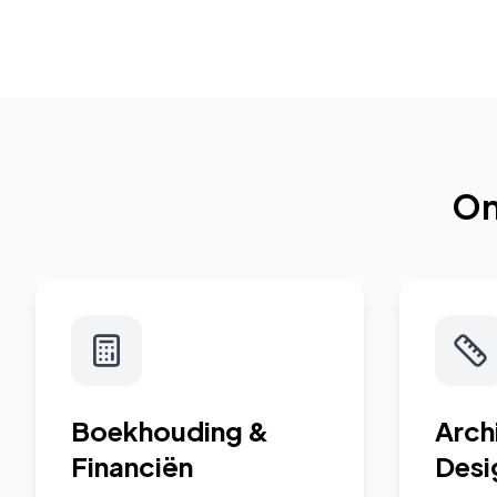
On
Boekhouding &
Arch
Financiën
Desi