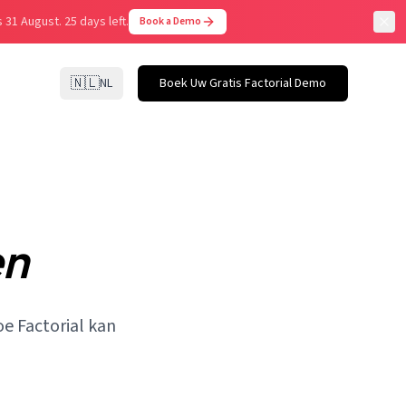
 31 August.
25 days left.
Book a Demo
🇳🇱
NL
Boek Uw Gratis Factorial Demo
en
oe Factorial kan