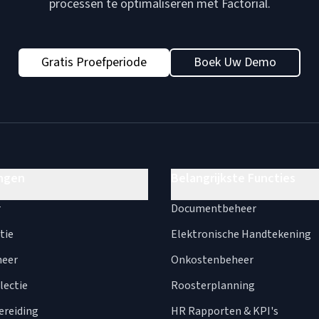
processen te optimaliseren met Factorial.
Gratis Proefperiode
Boek Uw Demo
ngen
Belangrijkste Functies
r
Documentbeheer
tie
Elektronische Handtekening
heer
Onkostenbeheer
lectie
Roosterplanning
ereiding
HR Rapporten & KPI's