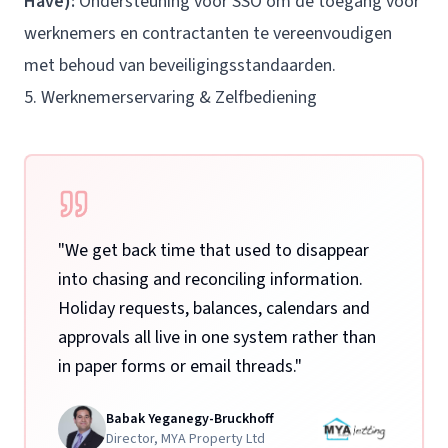
Have):
Ondersteuning voor SSO om de toegang voor
werknemers en contractanten te vereenvoudigen
met behoud van beveiligingsstandaarden.
5. Werknemerservaring & Zelfbediening
"
We get back time that used to disappear
into chasing and reconciling information.
Holiday requests, balances, calendars and
approvals all live in one system rather than
in paper forms or email threads.
"
Babak Yeganegy-Bruckhoff
Director
,
MYA Property Ltd