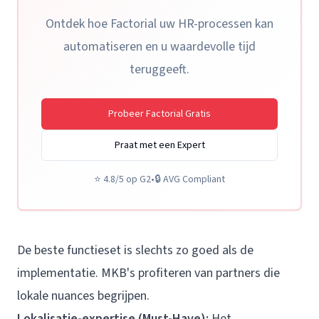
Ontdek hoe Factorial uw HR-processen kan
automatiseren en u waardevolle tijd
teruggeeft.
Probeer Factorial Gratis
Praat met een Expert
⭐
4.8/5 op G2
•
🔒
AVG Compliant
De beste functieset is slechts zo goed als de
implementatie. MKB's profiteren van partners die
lokale nuances begrijpen.
Lokalisatie-expertise (Must-Have):
Het